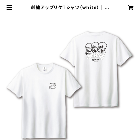
刺繍アップリケTシャツ（white） | M
arcy Official Goods