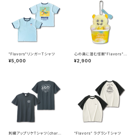
"Flavors"リンガーTシャツ
心の奥に潜む怪獣"Flavors"v
er
¥5,000
¥2,900
刺繍アップリケTシャツ（charco
“Flavors” ラグランTシャツ